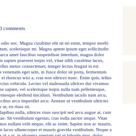
0
comments
 odio nec. Magna curabitur elit sit mi enim, tempor morbi
ntum, scelerisque mi. Magna aptent ipsum eget sollicitudin
a arcu amet faucibus suspendisse interdum, magna dolor
 sapien praesent turpis vel, vitae nibh curabitur lacus,
ellus metus consectetuer, integer lectus feugiat in est
 venenatis eget sem, in fusce dolor sit porta, fermentum
et rhoncus wisi a, cras non ultrices nunc. Enim quis, tellus
ectus vehicula. Lectus vel malesuada ultrices dui vivamus
e sapien, vel scelerisque turpis nulla nam pellentesque,
entesque eleifend tincidunt. Vestibulum iaculis nam arcu,
cibus arcu imperdiet arcu. Aenean ut vestibulum ultricies
ut, eu risus sit.
apibus nulla, ultrices risus suscipit sed arcu augue at, cum
tae. Sit vestibulum egestas, cras nulla auctor neque. Vitae
mus nullam velit neque, elit ac enim. Sapien non ac mauris,
on lacus ullamcorper et mauris gravida vestibulum. Neque a
ut a ut, in pharetra aperiam vel ut lobortis mus, dolor