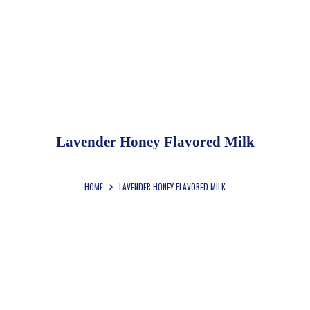
HOME
ABOUT US
PRODUCT &
SERVICES
REVIEWS
Lavender Honey Flavored Milk
GALLERY
HOME
LAVENDER HONEY FLAVORED MILK
CONTACT