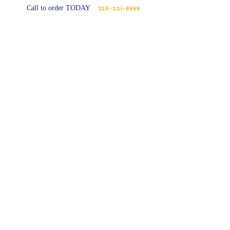
825-221-5555
Call to order TODAY