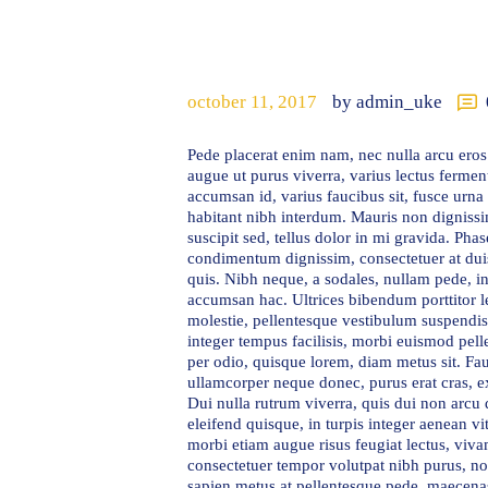
october 11, 2017
by admin_uke
Pede placerat enim nam, nec nulla arcu eros
augue ut purus viverra, varius lectus ferme
accumsan id, varius faucibus sit, fusce urn
habitant nibh interdum. Mauris non dignissim
suscipit sed, tellus dolor in mi gravida. Phas
condimentum dignissim, consectetuer at duis
quis. Nibh neque, a sodales, nullam pede, in 
accumsan hac. Ultrices bibendum porttitor l
molestie, pellentesque vestibulum suspendiss
integer tempus facilisis, morbi euismod pell
per odio, quisque lorem, diam metus sit. Fau
ullamcorper neque donec, purus erat cras, ex 
Dui nulla rutrum viverra, quis dui non arcu d
eleifend quisque, in turpis integer aenean vi
morbi etiam augue risus feugiat lectus, viva
consectetuer tempor volutpat nibh purus, n
sapien metus at pellentesque pede, maecenas 